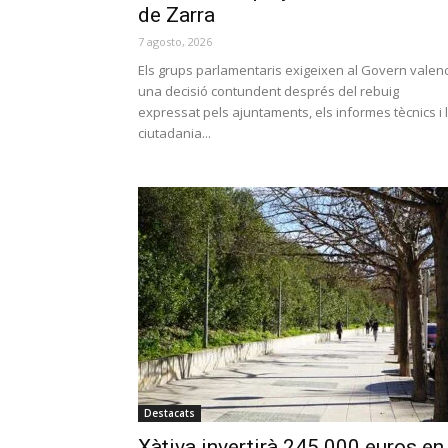
de Zarra
7 agosto, 2026
Els grups parlamentaris exigeixen al Govern valen
una decisió contundent després del rebuig
expressat pels ajuntaments, els informes tècnics i 
ciutadania...
Destacats
Xàtiva invertirà 245.000 euros en