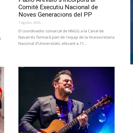
Comitè Executiu Nacional de
Noves Generacions del PP
7 agosto, 2026
El coordinador comarcal de NNGG a la Canal de
Navarrés formarà part de l'equip de la Vicesecretaria
a
Nacional d'Universitats, elevant a 11...