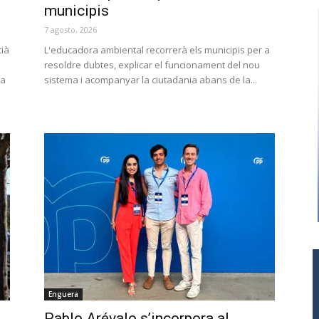
municipis
7 agosto, 2026
cià
L'educadora ambiental recorrerà els municipis per a
resoldre dubtes, explicar el funcionament del nou
la
sistema i acompanyar la ciutadania abans de la...
Enguera
Pablo Arévalo s’incorpora al