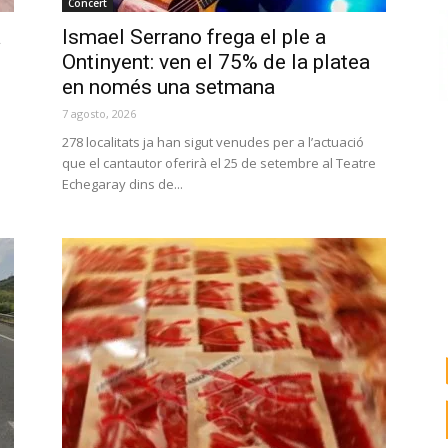
Concert
a
Ismael Serrano frega el ple a
Ontinyent: ven el 75% de la platea
en només una setmana
7 agosto, 2026
278 localitats ja han sigut venudes per a l’actuació
que el cantautor oferirà el 25 de setembre al Teatre
Echegaray dins de...