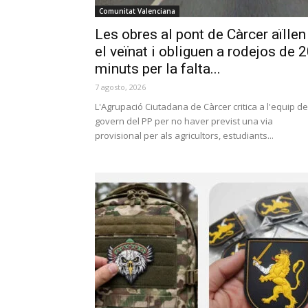
Comunitat Valenciana
Les obres al pont de Càrcer aïllen
el veïnat i obliguen a rodejos de 
minuts per la falta...
7 agosto, 2026
L'Agrupació Ciutadana de Càrcer critica a l'equip de
govern del PP per no haver previst una via
provisional per als agricultors, estudiants...