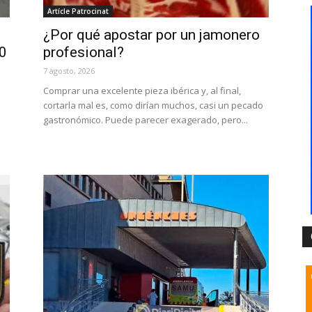
Artícle Patrocinat
¿Por qué apostar por un jamonero
20
profesional?
7 agosto, 2026
Comprar una excelente pieza ibérica y, al final,
cortarla mal es, como dirían muchos, casi un pecado
gastronómico. Puede parecer exagerado, pero...